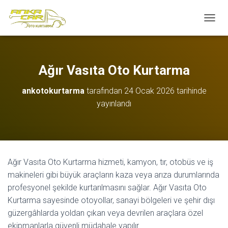
M
E
N
Ü
Y
Ağır Vasıta Oto Kurtarma
Ü
A
ankotokurtarma
tarafından
24 Ocak 2026
tarihinde
Ç
yayınlandı
/
K
A
P
A
Ağır Vasıta Oto Kurtarma hizmeti, kamyon, tır, otobüs ve iş
makineleri gibi büyük araçların kaza veya arıza durumlarında
profesyonel şekilde kurtarılmasını sağlar. Ağır Vasıta Oto
Kurtarma sayesinde otoyollar, sanayi bölgeleri ve şehir dışı
güzergâhlarda yoldan çıkan veya devrilen araçlara özel
ekipmanlarla güvenli müdahale yapılır.