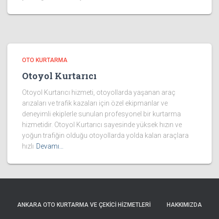
OTO KURTARMA
Otoyol Kurtarıcı
Otoyol Kurtarıcı hizmeti, otoyollarda yaşanan araç
arızaları ve trafik kazaları için özel ekipmanlar ve
deneyimli ekiplerle sunulan profesyonel bir kurtarma
hizmetidir. Otoyol Kurtarıcı sayesinde yüksek hızın ve
yoğun trafiğin olduğu otoyollarda yolda kalan araçlara
hızlı
Devamı…
ANKARA OTO KURTARMA VE ÇEKICI HIZMETLERI
HAKKIMIZDA