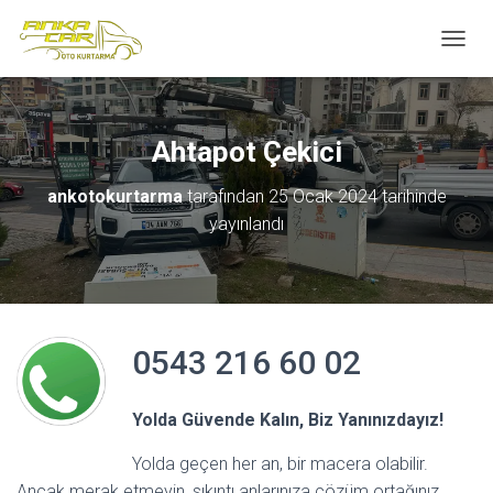
M
E
N
Ü
Y
Ahtapot Çekici
Ü
A
ankotokurtarma
tarafından
25 Ocak 2024
tarihinde
Ç
yayınlandı
/
K
A
P
A
0543 216 60 02
Yolda Güvende Kalın, Biz Yanınızdayız!
Yolda geçen her an, bir macera olabilir.
Ancak merak etmeyin, sıkıntı anlarınıza çözüm ortağınız