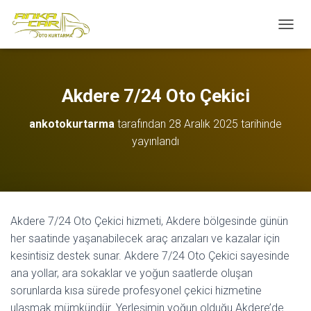
M
E
N
Ü
Y
Akdere 7/24 Oto Çekici
Ü
A
ankotokurtarma
tarafından
28 Aralık 2025
tarihinde
Ç
yayınlandı
/
K
A
P
A
Akdere 7/24 Oto Çekici hizmeti, Akdere bölgesinde günün
her saatinde yaşanabilecek araç arızaları ve kazalar için
kesintisiz destek sunar. Akdere 7/24 Oto Çekici sayesinde
ana yollar, ara sokaklar ve yoğun saatlerde oluşan
sorunlarda kısa sürede profesyonel çekici hizmetine
ulaşmak mümkündür. Yerleşimin yoğun olduğu Akdere’de