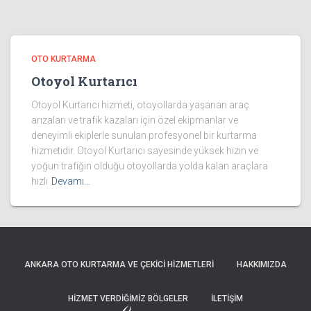
OTO KURTARMA
Otoyol Kurtarıcı
Otoyol Kurtarıcı hizmeti, otoyollarda yaşanan araç
arızaları ve trafik kazaları için özel ekipmanlar ve
deneyimli ekiplerle sunulan profesyonel bir kurtarma
hizmetidir. Otoyol Kurtarıcı sayesinde yüksek hızın ve
yoğun trafiğin olduğu otoyollarda yolda kalan araçlara
hızlı
Devamı…
ANKARA OTO KURTARMA VE ÇEKICI HIZMETLERI
HAKKIMIZDA
HIZMET VERDIĞIMIZ BÖLGELER
İLETIŞIM