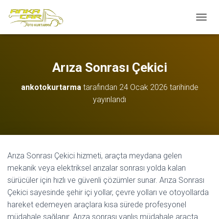
M
E
N
Ü
Y
Arıza Sonrası Çekici
Ü
A
ankotokurtarma
tarafından
24 Ocak 2026
tarihinde
Ç
yayınlandı
/
K
A
P
A
Arıza Sonrası Çekici hizmeti, araçta meydana gelen
mekanik veya elektriksel arızalar sonrası yolda kalan
sürücüler için hızlı ve güvenli çözümler sunar. Arıza Sonrası
Çekici sayesinde şehir içi yollar, çevre yolları ve otoyollarda
hareket edemeyen araçlara kısa sürede profesyonel
müdahale sağlanır. Arıza sonrası yanlış müdahale araçta