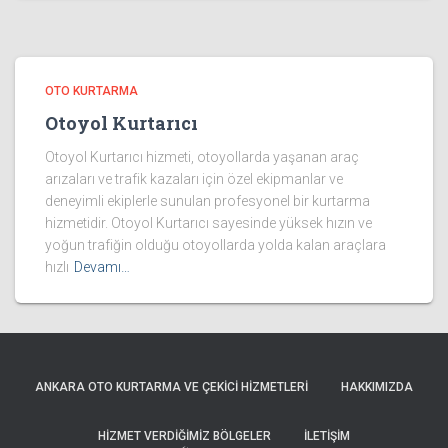
OTO KURTARMA
Otoyol Kurtarıcı
Otoyol Kurtarıcı hizmeti, otoyollarda yaşanan araç
arızaları ve trafik kazaları için özel ekipmanlar ve
deneyimli ekiplerle sunulan profesyonel bir kurtarma
hizmetidir. Otoyol Kurtarıcı sayesinde yüksek hızın ve
yoğun trafiğin olduğu otoyollarda yolda kalan araçlara
hızlı
Devamı…
ANKARA OTO KURTARMA VE ÇEKICI HIZMETLERI
HAKKIMIZDA
HIZMET VERDIĞIMIZ BÖLGELER
İLETIŞIM