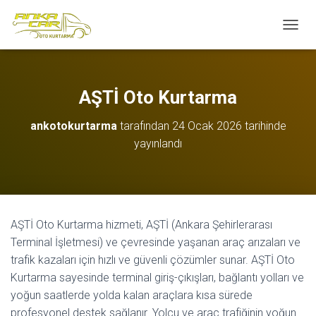
M
E
N
Ü
Y
AŞTİ Oto Kurtarma
Ü
A
ankotokurtarma
tarafından
24 Ocak 2026
tarihinde
Ç
yayınlandı
/
K
A
P
A
AŞTİ Oto Kurtarma hizmeti, AŞTİ (Ankara Şehirlerarası
Terminal İşletmesi) ve çevresinde yaşanan araç arızaları ve
trafik kazaları için hızlı ve güvenli çözümler sunar. AŞTİ Oto
Kurtarma sayesinde terminal giriş-çıkışları, bağlantı yolları ve
yoğun saatlerde yolda kalan araçlara kısa sürede
profesyonel destek sağlanır. Yolcu ve araç trafiğinin yoğun