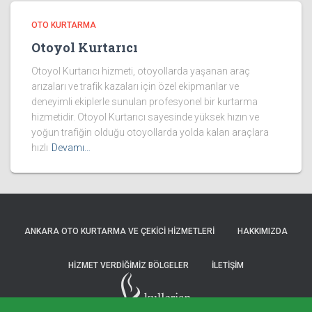
OTO KURTARMA
Otoyol Kurtarıcı
Otoyol Kurtarıcı hizmeti, otoyollarda yaşanan araç
arızaları ve trafik kazaları için özel ekipmanlar ve
deneyimli ekiplerle sunulan profesyonel bir kurtarma
hizmetidir. Otoyol Kurtarıcı sayesinde yüksek hızın ve
yoğun trafiğin olduğu otoyollarda yolda kalan araçlara
hızlı
Devamı…
ANKARA OTO KURTARMA VE ÇEKICI HIZMETLERI
HAKKIMIZDA
HIZMET VERDIĞIMIZ BÖLGELER
İLETIŞIM