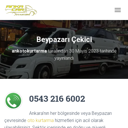
M
E
N
Ü
Y
Beypazarı Çekici
Ü
A
ankotokurtarma
tarafından
30 Mayıs 2023
tarihinde
Ç
yayınlandı
/
K
A
P
A
0543 216 6002
Ankara’nın her bölgesinde veya Beypazarı
çevresinde
oto kurtarma
hizmetleri için acil olarak
ulaşabilirsiniz. Sektör içerisinde en doğru ve güvenli