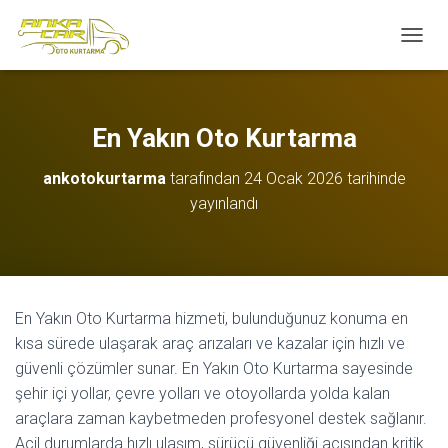
M
E
N
Ü
Y
En Yakın Oto Kurtarma
Ü
A
ankotokurtarma
tarafından
24 Ocak 2026
tarihinde
Ç
yayınlandı
/
K
A
P
A
En Yakın Oto Kurtarma hizmeti, bulunduğunuz konuma en
kısa sürede ulaşarak araç arızaları ve kazalar için hızlı ve
güvenli çözümler sunar. En Yakın Oto Kurtarma sayesinde
şehir içi yollar, çevre yolları ve otoyollarda yolda kalan
araçlara zaman kaybetmeden profesyonel destek sağlanır.
Acil durumlarda hızlı ulaşım, sürücü güvenliği açısından kritik