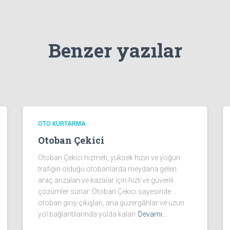
Benzer yazılar
OTO KURTARMA
Otoban Çekici
Otoban Çekici hizmeti, yüksek hızın ve yoğun
trafiğin olduğu otobanlarda meydana gelen
araç arızaları ve kazalar için hızlı ve güvenli
çözümler sunar. Otoban Çekici sayesinde
otoban giriş-çıkışları, ana güzergâhlar ve uzun
yol bağlantılarında yolda kalan
Devamı…