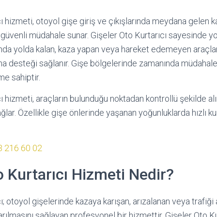
ı hizmeti, otoyol gişe giriş ve çıkışlarında meydana gelen k
 ve güvenli müdahale sunar. Gişeler Oto Kurtarıcı sayesinde yo
ında yolda kalan, kaza yapan veya hareket edemeyen araçla
a desteği sağlanır. Gişe bölgelerinde zamanında müdahale, 
me sahiptir.
ı hizmeti, araçların bulunduğu noktadan kontrollü şekilde al
ğlar. Özellikle gişe önlerinde yaşanan yoğunluklarda hızlı 
3 216 60 02
o Kurtarıcı Hizmeti Nedir?
ı; otoyol gişelerinde kazaya karışan, arızalanan veya trafiği
arılmasını sağlayan profesyonel bir hizmettir. Gişeler Oto Kur