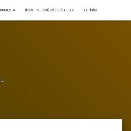
KKIMIZDA
HIZMET VERDIĞIMIZ BÖLGELER
İLETIŞIM
ndı