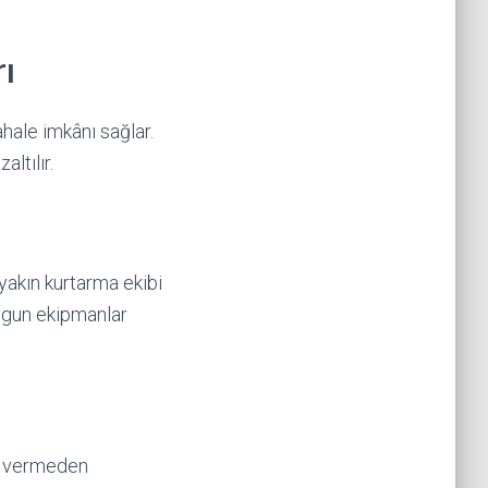
rı
ahale imkânı sağlar.
altılır.
yakın kurtarma ekibi
 uygun ekipmanlar
ar vermeden