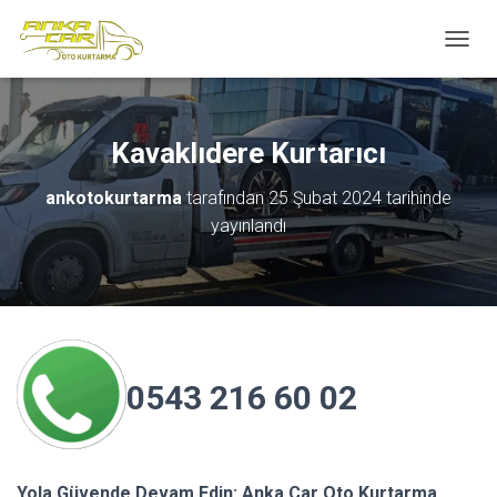
M
E
N
Ü
Y
Kavaklıdere Kurtarıcı
Ü
A
ankotokurtarma
tarafından
25 Şubat 2024
tarihinde
Ç
yayınlandı
/
K
A
P
A
0543 216 60 02
Yola Güvende Devam Edin: Anka Car Oto Kurtarma