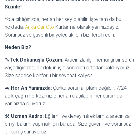
Sizinle!
Yola çıktığınızda, her an her şey olabilir. İşte tam da bu
noktada,
Anka Car Oto
Kurtarma olarak yanınızdayız.
Sorunsuz ve güvenli bir yolculuk için bizi tercih edin.
Neden Biz?
🔧
Tek Dokunuşla Çözüm:
Aracınızla ilgili herhangi bir sorun
yaşadığınızda, bir dokunuşla sorunları ortadan kaldırıyoruz.
Size sadece konforlu bir seyahat kalıyor.
🚗
H
er An Yanınızda:
Çünkü sorunlar planlı değildir. 7/24
açık çağrı merkezimizle her an ulaşılabilir, her durumda
yanınızda oluyoruz.
🛠️
Uzman Kadro:
Eğitimli ve deneyimli ekibimiz, aracınıza
en iyi bakımı yapmak için burada. Size güvenli ve sorunsuz
bir sürüş sunuyoruz.