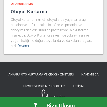
OTO KURTARMA
Otoyol Kurtarıcı
Otoyol Kurtarıcı hizmeti, otoyollarda yaşanan araç
arızaları ve trafik kazaları için özel ekipmanlar ve
deneyimli ekiplerle sunulan profesyonel bir kurtarma
hizmetidir. Otoyol Kurtarıcı sayesinde yüksek hızın ve
yoğun trafiğin olduğu otoyollarda yolda kalan araçlara
hızlı
Devamı…
ANKARA OTO KURTARMA VE ÇEKICI HIZMETLERI
HAKKIMIZDA
HIZMET VERDIĞIMIZ BÖLGELER
İLETIŞIM
Bize Ulaşın..