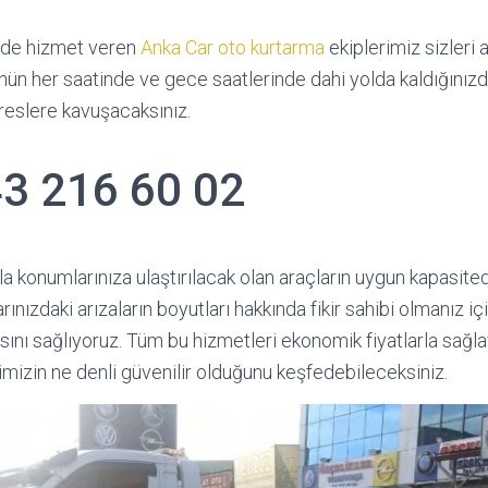
lde hizmet veren
Anka Car oto kurtarma
ekiplerimiz sizleri a
nün her saatinde ve gece saatlerinde dahi yolda kaldığınız
reslere kavuşacaksınız.
3 216 60 02
yla konumlarınıza ulaştırılacak olan araçların uygun kapasite
rınızdaki arızaların boyutları hakkında fikir sahibi olmanız iç
ını sağlıyoruz. Tüm bu hizmetleri ekonomik fiyatlarla sağl
imizin ne denli güvenilir olduğunu keşfedebileceksiniz.