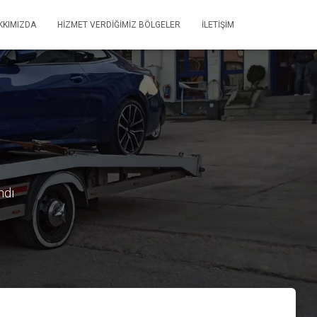
KKIMIZDA
HIZMET VERDIĞIMIZ BÖLGELER
İLETIŞIM
ndı