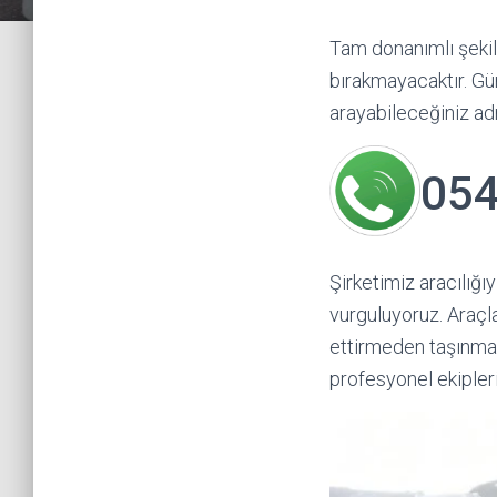
Tam donanımlı şeki
bırakmayacaktır. Gü
arayabileceğiniz ad
054
Şirketimiz aracılığı
vurguluyoruz. Araçla
ettirmeden taşınmas
profesyonel ekipler