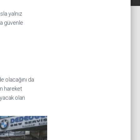
sla yalnız
da güvenle
de olacağını da
in hareket
ayacak olan