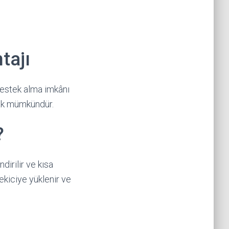
tajı
destek alma imkânı
ak mümkündür.
?
irilir ve kısa
çekiciye yüklenir ve