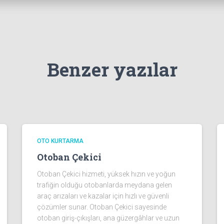
Benzer yazılar
OTO KURTARMA
Otoban Çekici
Otoban Çekici hizmeti, yüksek hızın ve yoğun
trafiğin olduğu otobanlarda meydana gelen
araç arızaları ve kazalar için hızlı ve güvenli
çözümler sunar. Otoban Çekici sayesinde
otoban giriş-çıkışları, ana güzergâhlar ve uzun