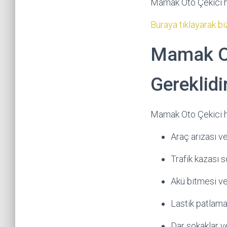
Mamak Oto Çekici hi
Buraya tıklayarak biz
Mamak Ot
Gereklidi
Mamak Oto Çekici hi
Araç arızası v
Trafik kazası 
Akü bitmesi vey
Lastik patlama
Dar sokaklar 