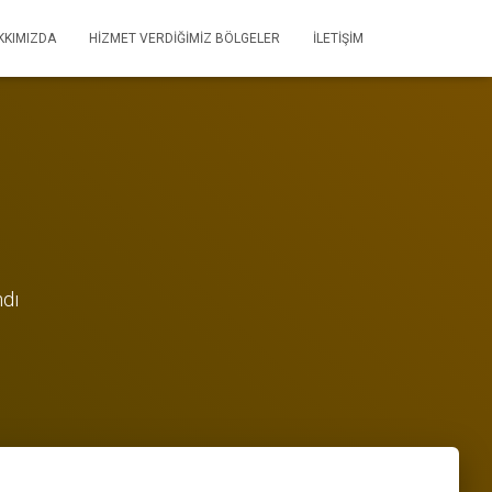
KKIMIZDA
HIZMET VERDIĞIMIZ BÖLGELER
İLETIŞIM
ndı