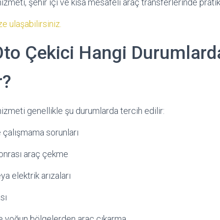
zmeti, şehir içi ve kısa mesafeli araç transferlerinde prati
e ulaşabilirsiniz.
o Çekici Hangi Durumlard
r?
zmeti genellikle şu durumlarda tercih edilir:
e çalışmama sorunları
sonrası araç çekme
a elektrik arızaları
sı
ve yoğun bölgelerden araç çıkarma