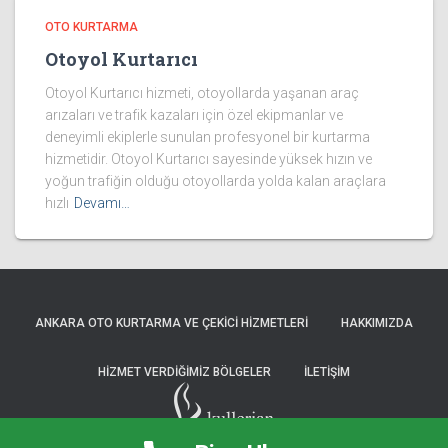
OTO KURTARMA
Otoyol Kurtarıcı
Otoyol Kurtarıcı hizmeti, otoyollarda yaşanan araç
arızaları ve trafik kazaları için özel ekipmanlar ve
deneyimli ekiplerle sunulan profesyonel bir kurtarma
hizmetidir. Otoyol Kurtarıcı sayesinde yüksek hızın ve
yoğun trafiğin olduğu otoyollarda yolda kalan araçlara
hızlı
Devamı…
ANKARA OTO KURTARMA VE ÇEKICI HIZMETLERI
HAKKIMIZDA
HIZMET VERDIĞIMIZ BÖLGELER
İLETIŞIM