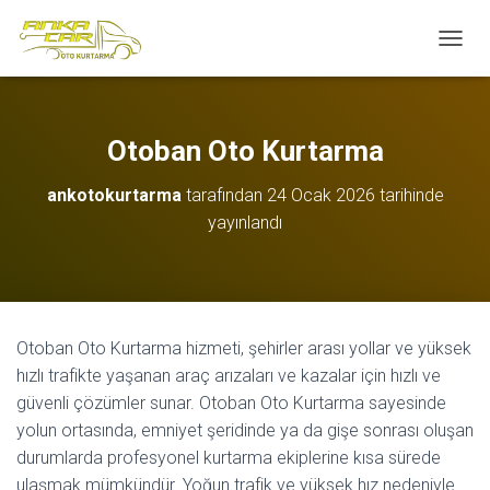
M
E
N
Ü
Y
Otoban Oto Kurtarma
Ü
A
ankotokurtarma
tarafından
24 Ocak 2026
tarihinde
Ç
yayınlandı
/
K
A
P
A
Otoban Oto Kurtarma hizmeti, şehirler arası yollar ve yüksek
hızlı trafikte yaşanan araç arızaları ve kazalar için hızlı ve
güvenli çözümler sunar. Otoban Oto Kurtarma sayesinde
yolun ortasında, emniyet şeridinde ya da gişe sonrası oluşan
durumlarda profesyonel kurtarma ekiplerine kısa sürede
ulaşmak mümkündür. Yoğun trafik ve yüksek hız nedeniyle