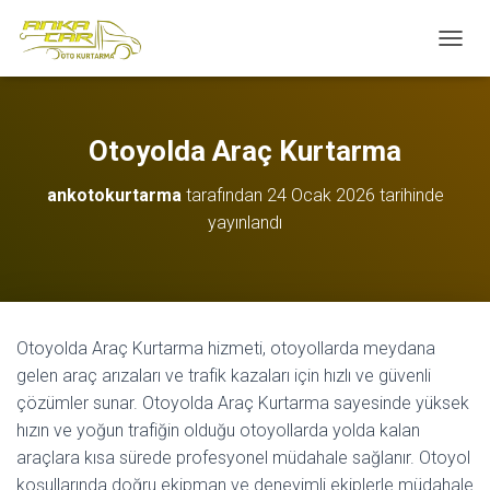
M
E
N
Ü
Y
Otoyolda Araç Kurtarma
Ü
A
ankotokurtarma
tarafından
24 Ocak 2026
tarihinde
Ç
yayınlandı
/
K
A
P
A
Otoyolda Araç Kurtarma hizmeti, otoyollarda meydana
gelen araç arızaları ve trafik kazaları için hızlı ve güvenli
çözümler sunar. Otoyolda Araç Kurtarma sayesinde yüksek
hızın ve yoğun trafiğin olduğu otoyollarda yolda kalan
araçlara kısa sürede profesyonel müdahale sağlanır. Otoyol
koşullarında doğru ekipman ve deneyimli ekiplerle müdahale