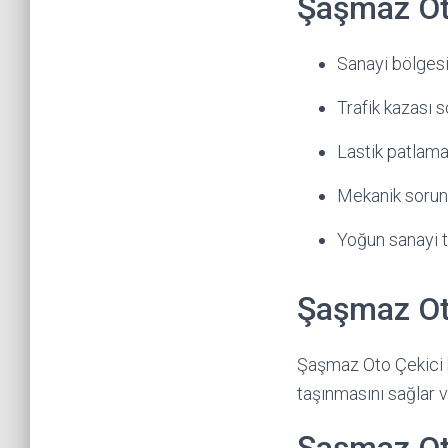
Şaşmaz Oto
Sanayi bölgesi
Trafik kazası 
Lastik patlama
Mekanik sorun
Yoğun sanayi t
Şaşmaz Oto
Şaşmaz Oto Çekici h
taşınmasını sağlar ve 