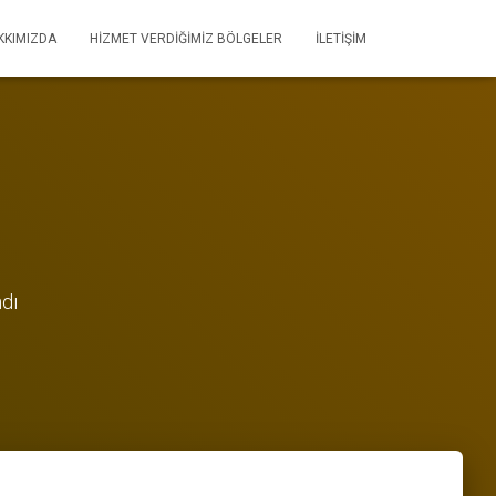
KKIMIZDA
HIZMET VERDIĞIMIZ BÖLGELER
İLETIŞIM
ndı