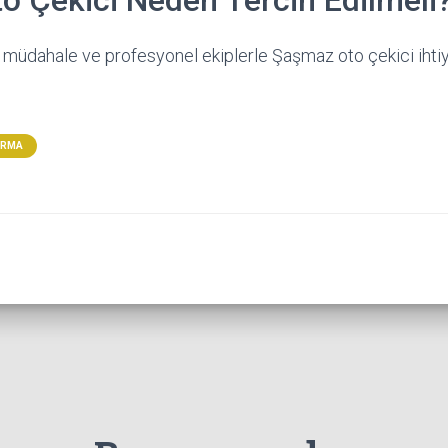
 Çekici Neden Tercih Edilmeli
ı müdahale ve profesyonel ekiplerle Şaşmaz oto çekici ihtiy
ARMA