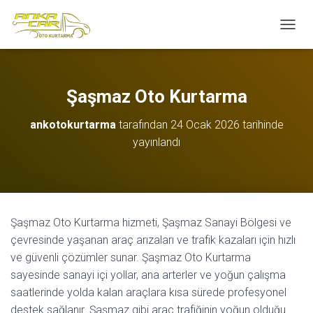
M
E
N
Ü
Y
Şaşmaz Oto Kurtarma
Ü
A
ankotokurtarma
tarafından
24 Ocak 2026
tarihinde
Ç
yayınlandı
/
K
A
P
A
Şaşmaz Oto Kurtarma hizmeti, Şaşmaz Sanayi Bölgesi ve
çevresinde yaşanan araç arızaları ve trafik kazaları için hızlı
ve güvenli çözümler sunar. Şaşmaz Oto Kurtarma
sayesinde sanayi içi yollar, ana arterler ve yoğun çalışma
saatlerinde yolda kalan araçlara kısa sürede profesyonel
destek sağlanır. Şaşmaz gibi araç trafiğinin yoğun olduğu