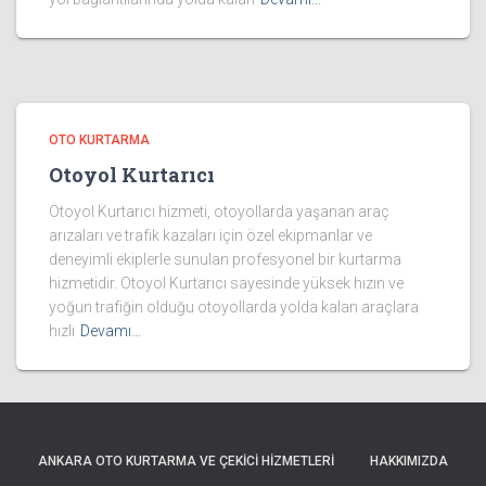
OTO KURTARMA
Otoyol Kurtarıcı
Otoyol Kurtarıcı hizmeti, otoyollarda yaşanan araç
arızaları ve trafik kazaları için özel ekipmanlar ve
deneyimli ekiplerle sunulan profesyonel bir kurtarma
hizmetidir. Otoyol Kurtarıcı sayesinde yüksek hızın ve
yoğun trafiğin olduğu otoyollarda yolda kalan araçlara
hızlı
Devamı…
ANKARA OTO KURTARMA VE ÇEKICI HIZMETLERI
HAKKIMIZDA