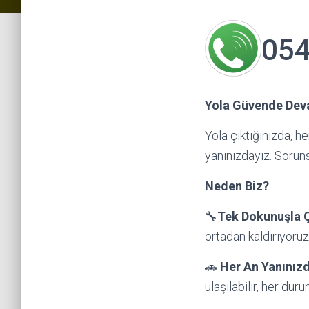
054
Yola Güvende Deva
Yola çıktığınızda, h
yanınızdayız. Soruns
Neden Biz?
🔧
Tek Dokunuşla 
ortadan kaldırıyoruz
🚗
H
er An Yanınız
ulaşılabilir, her du