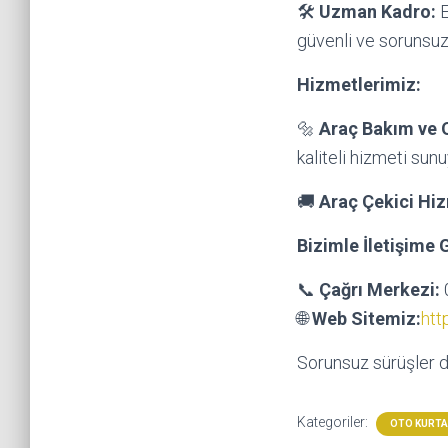
🛠️
Uzman Kadro:
E
güvenli ve sorunsuz
Hizmetlerimiz:
🔩
Araç Bakım ve 
kaliteli hizmeti sun
🚚
Araç Çekici Hiz
Bizimle İletişime 
📞
Çağrı Merkezi:
🌐
Web Sitemiz:
htt
Sorunsuz sürüşler di
Kategoriler:
OTO KURT