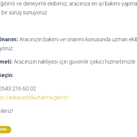
ğitimli ve deneyimli ekibimiz, aracınıza en iyi bakımı yapma
 bir sürüş sunuyoruz.
Onarım:
Aracınızın bakımı ve onarımı konusunda uzman ekib
uyoruz.
meti:
Aracınızın nakliyesi için güvenilir çekici hizmetimizle
Geçin:
0543 216 60 02
ps://ankaraotokurtarma.gen.tr/
leriz!
ARMA