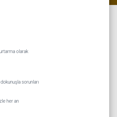
rtarma olarak
r dokunuşla sorunları
zle her an