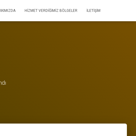
KKIMIZDA
HIZMET VERDIĞIMIZ BÖLGELER
İLETIŞIM
ndı