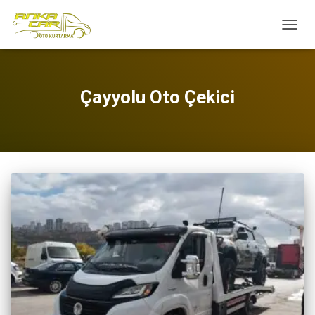
MENÜ
AÇ/KA
Çayyolu Oto Çekici