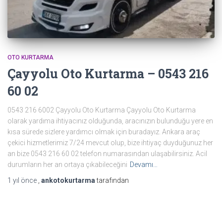
OTO KURTARMA
Çayyolu Oto Kurtarma – 0543 216
60 02
0543 216 6002 Çayyolu Oto Kurtarma Çayyolu Oto Kurtarma
olarak yardıma ihtiyacınız olduğunda, aracınızın bulunduğu yere en
kısa sürede sizlere yardımcı olmak için buradayız. Ankara araç
çekici hizmetlerimiz 7/24 mevcut olup, bize ihtiyaç duyduğunuz her
an bize 0543 216 60 02 telefon numarasından ulaşabilirsiniz. Acil
durumların her an ortaya çıkabileceğini
Devamı…
1 yıl
önce
,
ankotokurtarma
tarafından